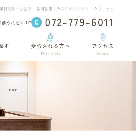
環器内科・小児科・訪問診療｜みなかわファミリークリニック
072-779-6011
駅前やのビル1F
探す
受診される方へ
アクセス
m
First Visit
Access