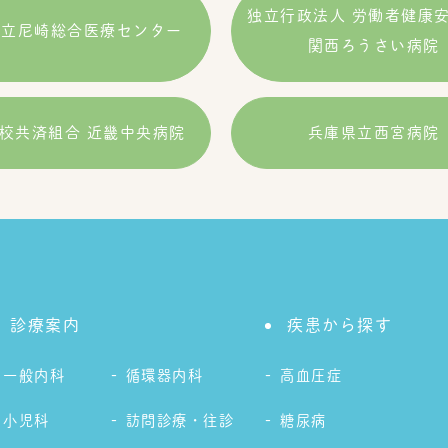
独立行政法人 労働者健康
県立尼崎総合医療センター
関西ろうさい病院
校共済組合 近畿中央病院
兵庫県立西宮病院
診療案内
疾患から探す
一般内科
循環器内科
高血圧症
小児科
訪問診療・往診
糖尿病