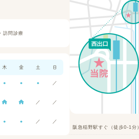
・訪問診療
木
金
土
日
●
●
●
／
／
／
●
●
／
／
阪急稲野駅すぐ（徒歩0-1分