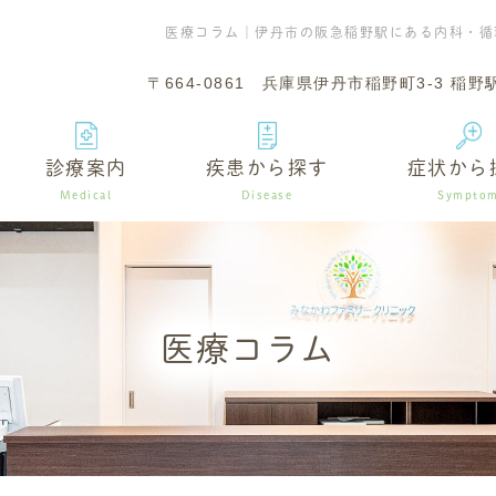
医療コラム｜伊丹市の阪急稲野駅にある内科・循
〒664-0861
兵庫県伊丹市稲野町3-3 稲野
診療案内
疾患から探す
症状から
Medical
Disease
Sympto
医療コラム