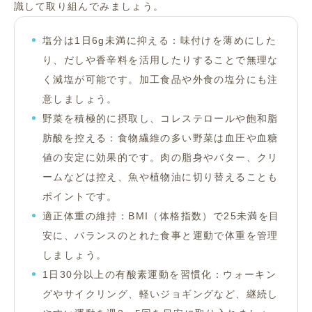
識して取り組んでみましょう。
塩分は1日6g未満に抑える：味付けを薄めにした
り、だしや香辛料を活用したりすることで無理な
く減塩が可能です。加工食品や外食の塩分にも注
意しましょう。
野菜を積極的に摂取し、コレステロールや飽和脂
肪酸を控える：食物繊維の多い野菜は血圧や血糖
値の安定に効果的です。肉の脂身やバター、クリ
ームなどは控え、魚や植物油に切り替えることも
ポイントです。
適正体重の維持：BMI（体格指数）で25未満を目
安に、バランスのとれた食事と運動で体重を管理
しましょう。
1日30分以上の有酸素運動を習慣化：ウォーキン
グやサイクリング、軽いジョギングなど、継続し