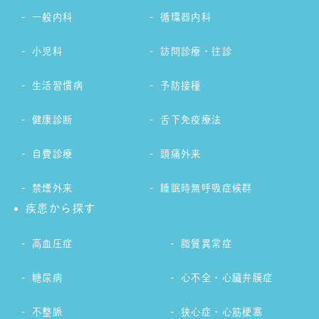
一般内科
循環器内科
小児科
訪問診療・往診
生活習慣病
予防接種
健康診断
舌下免疫療法
自費診療
頭痛外来
禁煙外来
睡眠時無呼吸症候群
疾患から探す
高血圧症
脂質異常症
糖尿病
心不全・心臓弁膜症
不整脈
狭心症・心筋梗塞