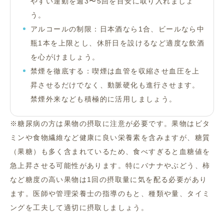
やすい運動を週3〜5回を目安に取り入れましょ
う。
アルコールの制限：日本酒なら1合、ビールなら中
瓶1本を上限とし、休肝日を設けるなど適度な飲酒
を心がけましょう。
禁煙を徹底する：喫煙は血管を収縮させ血圧を上
昇させるだけでなく、動脈硬化も進行させます。
禁煙外来なども積極的に活用しましょう。
※糖尿病の方は果物の摂取に注意が必要です。果物はビタ
ミンや食物繊維など健康に良い栄養素を含みますが、糖質
（果糖）も多く含まれているため、食べすぎると血糖値を
急上昇させる可能性があります。特にバナナやぶどう、柿
など糖度の高い果物は1回の摂取量に気を配る必要があり
ます。医師や管理栄養士の指導のもと、種類や量、タイミ
ングを工夫して適切に摂取しましょう。