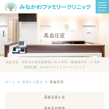
MENU
高血圧症
高血圧症｜伊丹市の阪急稲野駅にある内科・循環器内科・小児科・
訪問診療｜みなかわファミリークリニック
ホーム
疾患から探す
高血圧症
高血圧症とは
高血圧の原因