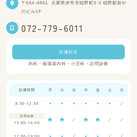
〒664-0861
兵庫県伊丹市稲野町3-3 稲野駅前や
のビル1F
072-779-6011
診療科目
内科・循環器内科・小児科・訪問診療
診療時間
月
火
水
木
金
土
日
●
●
●
●
●
●
／
8:30-12:30
訪問診療
／
／
／
13:00-16:00
●
●
／
●
●
／
／
17:00-19:00